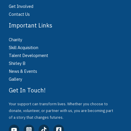
Get Involved
Contact Us
Important Links
Charity
Skill Acquisition
Talent Development
Shirley B
News & Events
Gallery
Get In Touch!
Your support can transform lives. Whether you choose to
donate, volunteer, or partner with us, you are becoming part
of a story that changes futures.